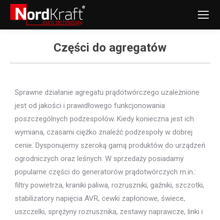
Części do agregatów
You are here:
Sprawne działanie agregatu prądotwórczego uzależnione
jest od jakości i prawidłowego funkcjonowania
poszczególnych podzespołów. Kiedy konieczna jest ich
wymiana, czasami ciężko znaleźć podzespoły w dobrej
cenie. Dysponujemy szeroką gamą produktów do urządzeń
ogrodniczych oraz leśnych. W sprzedaży posiadamy
popularne części do generatorów prądotwórczych m.in.:
filtry powietrza, kraniki paliwa, rozruszniki, gaźniki, szczotki,
stabilizatory napięcia AVR, cewki zapłonowe, świece,
uszczelki, sprężyny rozrusznika, zestawy naprawcze, linki i