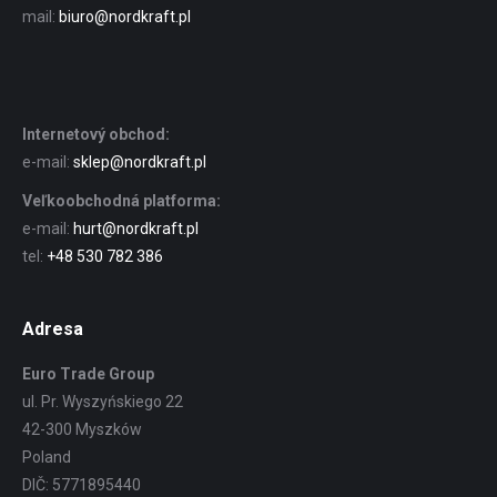
mail:
biuro@nordkraft.pl
Internetový obchod:
e-mail:
sklep@nordkraft.pl
Veľkoobchodná platforma:
e-mail:
hurt@nordkraft.pl
tel:
+48 530 782 386
Adresa
Euro Trade Group
ul. Pr. Wyszyńskiego 22
42-300 Myszków
Poland
DIČ: 5771895440